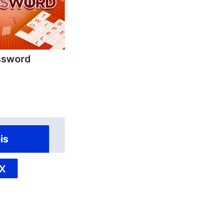
ssword
is
X