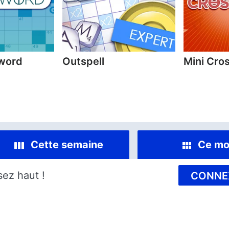
sword
Outspell
Mini Cro
Cette semaine
Ce mo
sez haut !
CONNE