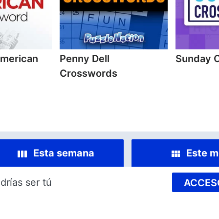
American
Penny Dell
Sunday 
Crosswords
Esta semana
Este m
drías ser tú
ACCES