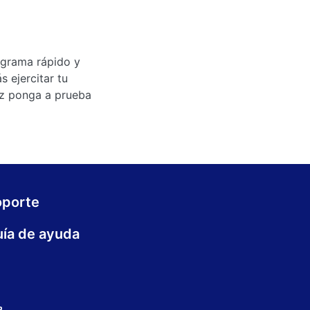
cigrama rápido y
 ejercitar tu
ez ponga a prueba
oporte
ía de ayuda
.