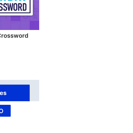
Crossword
es
O