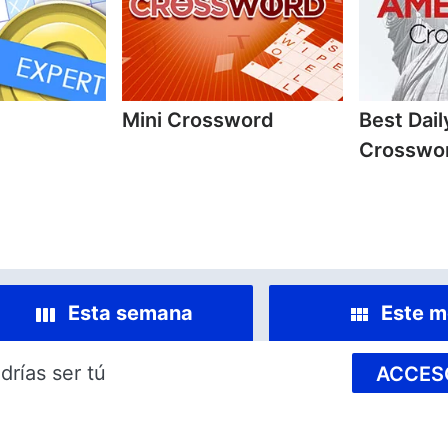
Mini Crossword
Best Dai
Crosswo
Esta semana
Este m
drías ser tú
ACCES