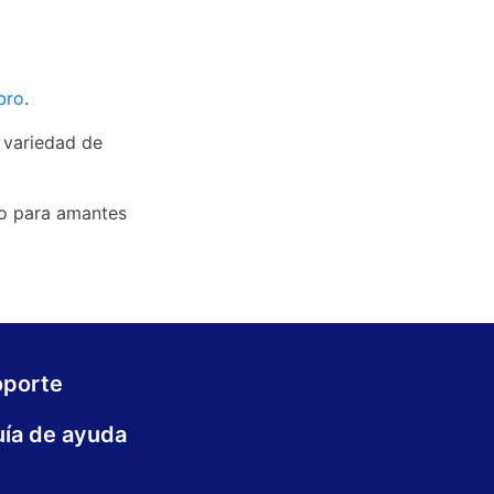
bro
.
 variedad de
to para amantes
oporte
ía de ayuda