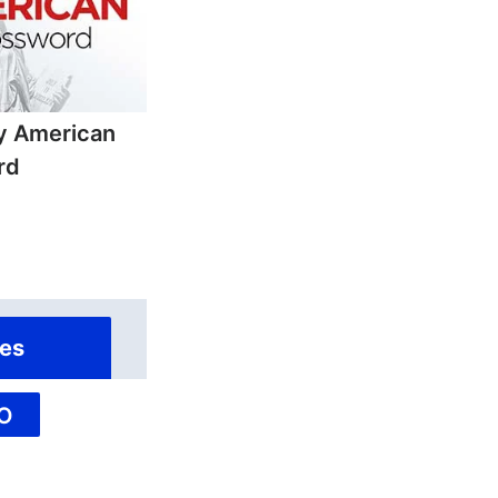
ly American
rd
es
O