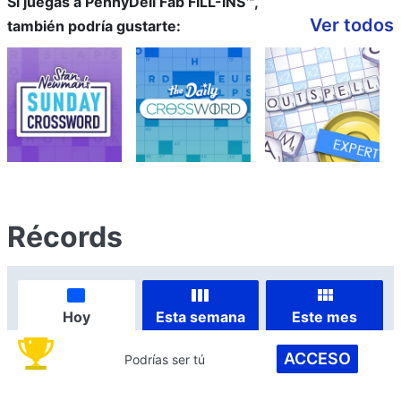
Si juegas a PennyDell Fab FILL-INS™,
Ver todos
también podría gustarte:
Récords
Hoy
Esta semana
Este mes
ACCESO
Podrías ser tú