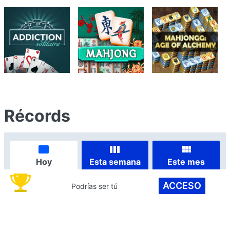
Récords
Hoy
Esta semana
Este mes
ACCESO
Podrías ser tú