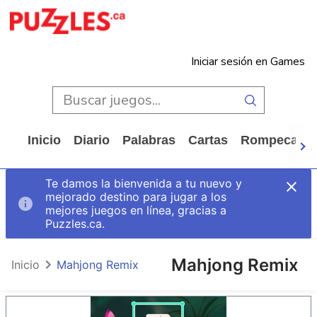
Iniciar sesión en Games
Inicio
Diario
Palabras
Cartas
Rompecabe
Te damos la bienvenida a tu nuevo y
mejorado destino para jugar a los
mejores juegos en línea, gracias a
Puzzles.ca.
Mahjong Remix
Inicio
Mahjong Remix