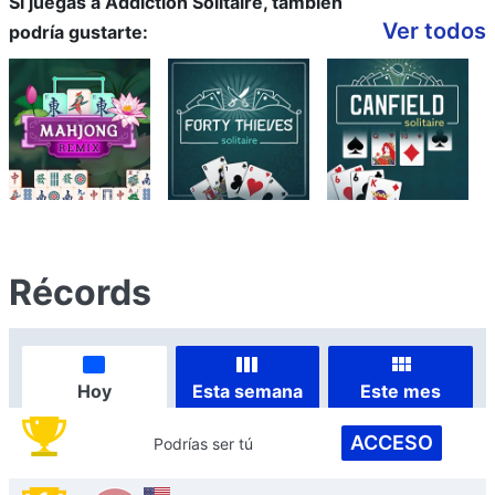
Si juegas a Addiction Solitaire, también
Ver todos
podría gustarte:
Récords
Hoy
Esta semana
Este mes
ACCESO
Podrías ser tú