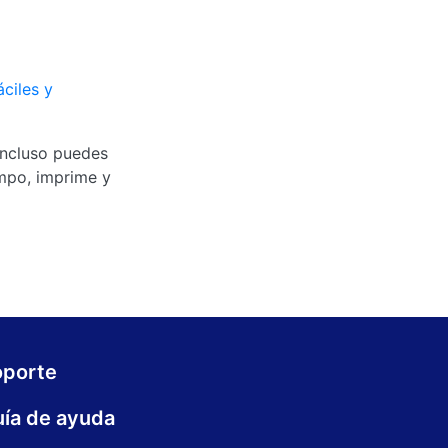
áciles y
Incluso puedes
empo, imprime y
oporte
ía de ayuda