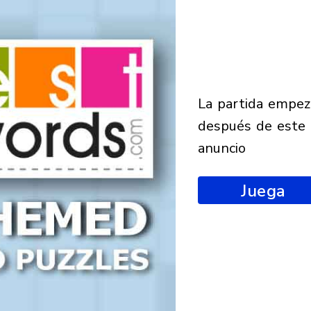
la partida empezará
después de este
anuncio
Juega