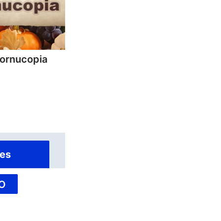
Cornucopia
es
O