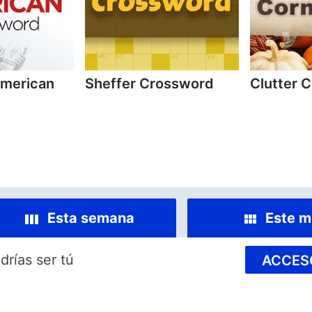
American
Sheffer Crossword
Clutter 
Esta semana
Este m
drías ser tú
ACCES