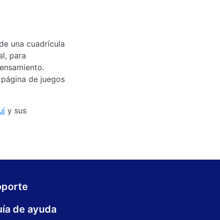
 de una cuadrícula
l, para
pensamiento.
 página de juegos
uí
y sus
oporte
ía de ayuda