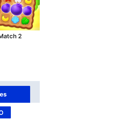
 Match 2
es
O