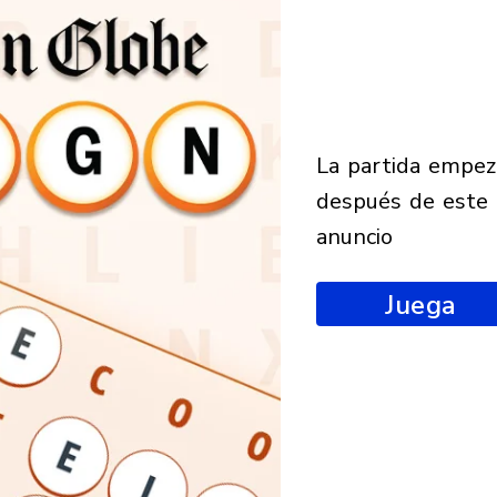
la partida empezará
después de este
anuncio
Juega