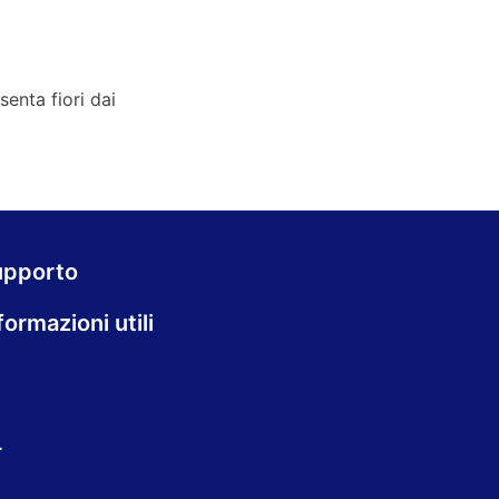
enta fiori dai
upporto
formazioni utili
.