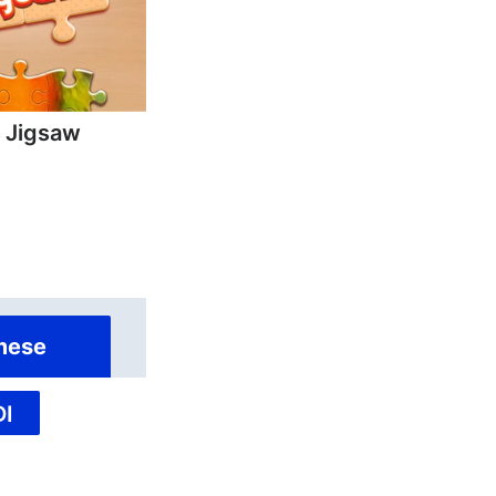
y Jigsaw
mese
I