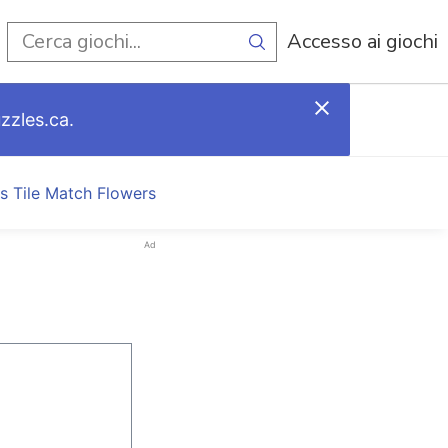
i
Accesso ai giochi
zzles.ca.
s Tile Match Flowers
Ad