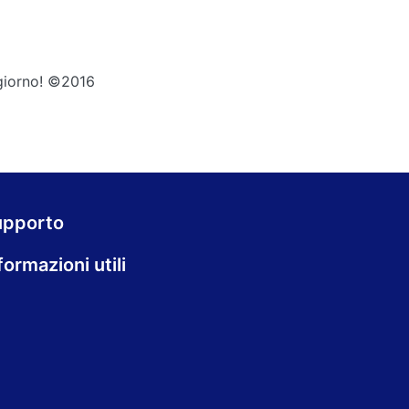
 giorno! ©2016
upporto
formazioni utili