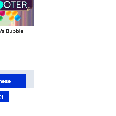
's Bubble
mese
I