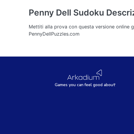
Penny Dell Sudoku
Descri
Mettiti alla prova con questa versione online
PennyDellPuzzles.com
Games
y
ou can
f
eel good about