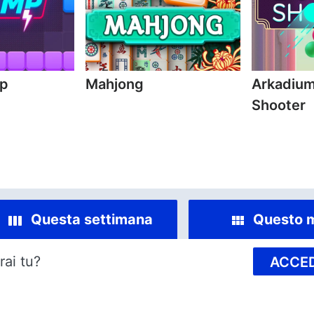
mp
Mahjong
Arkadium
Shooter
Questa settimana
Questo 
rai tu?
ACCED