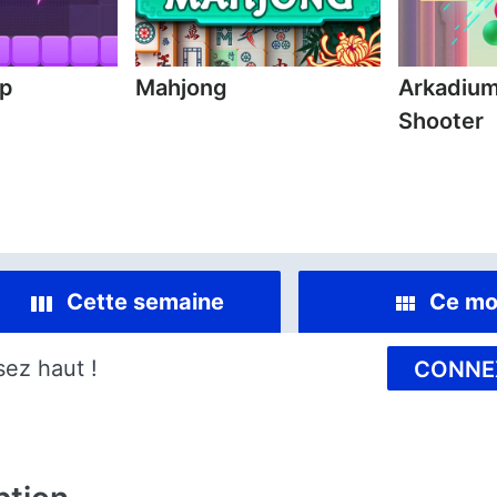
mp
Mahjong
Arkadium
Shooter
Cette semaine
Ce mo
sez haut !
CONNE