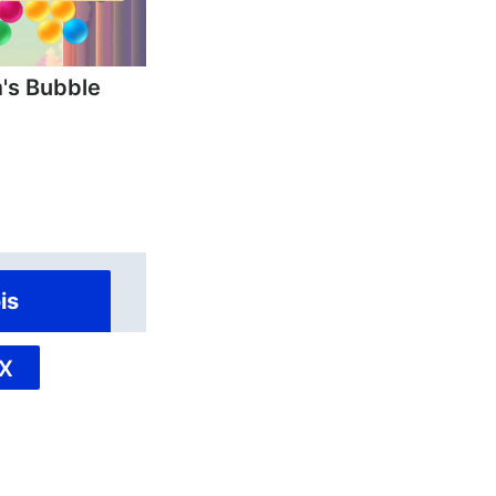
's Bubble
is
X