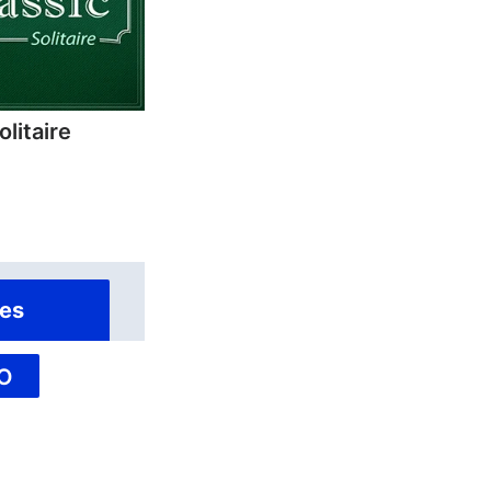
olitaire
es
O