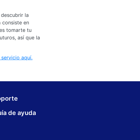
 descubrir la
 consiste en
des tomarte tu
turos, así que la
servicio aquí.
oporte
ía de ayuda