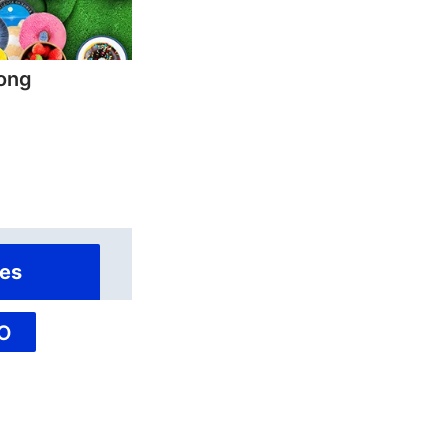
Jong
es
O