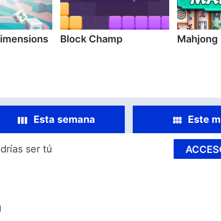
imensions
Block Champ
Mahjong
Esta semana
Este m
drías ser tú
ACCES
n