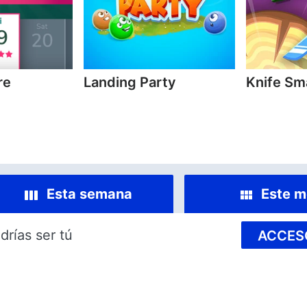
re
Landing Party
Knife Sm
Esta semana
Este m
drías ser tú
ACCES