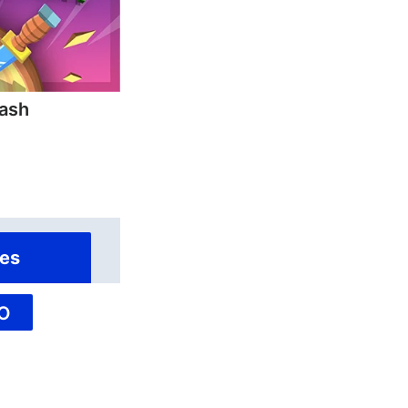
ash
es
O