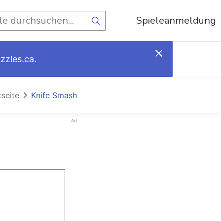
Spieleanmeldung
zzles.ca.
tseite
Knife Smash
Ad