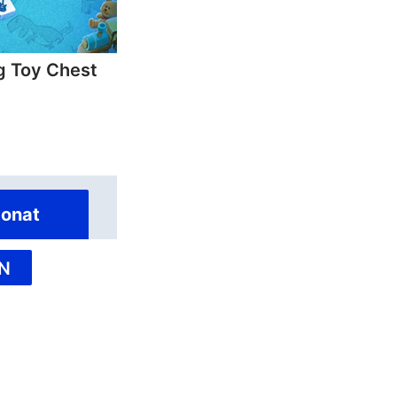
 Toy Chest
onat
N