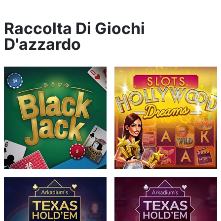
Raccolta Di Giochi
D'azzardo